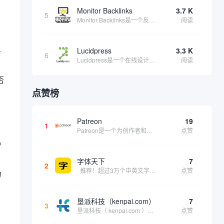
Monitor Backlinks
3.7 K
5
Monitor Backlinks是一个反向链接监测和分析工具，网络营销人员用来分析他们自己的网站或竞争对手的网站的反向链接。该工具定期发送关于你的网站的新链接、破损或旧的反向链接、竞争对手的链接情况和更好的SEO想法的更新。各种反向链接指...
阅读
Lucidpress
3.3 K
册
6
Lucidpress是一个在线设计工具，可以帮助你快速创建专业的、令人惊叹的数字视觉内容，只需点击一个按钮就可以在线发布、打印或通过社交媒体分享。现在就下载，从试用版开始，让你看起来和感觉像个设计天才。
阅读
否
点赞榜
Patreon
19
1
Patreon是一个为创作者和艺术家持续资助项目的筹款平台。成千上万的漫画创作者、游戏开发者、播客、音乐家和其他人以一种即时、互动和亲密的方式与粉丝接触和培养。Patreon打算改变人们为其工作获得报酬的方式，从广告支持的创作转向来自粉丝的...
点赞
冒
字体天下
7
2
推荐！超过3万个中英文字体免费下载！
点赞
为
。
垦派科技（kenpai.com）
7
3
垦派科技（ kenpai.com ）是成都垦派科技有限公司旗下互联网基础资源服务平台，公司于2012年在中国成都成立，公司创始人团队深耕互联网基础资源领域20余年，拥有丰富的产品、运营、客户服务经验。 垦派产品 公司围绕互联网核心基础资源 ...
点赞