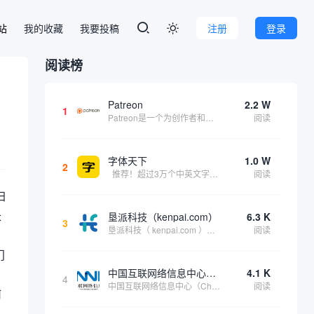
本站
我的收藏
我要投稿
注册
登录

阅读榜
Patreon
2.2 W
1
Patreon是一个为创作者和艺术家持续资助项目的筹款平台。成千上万的漫画创作者、游戏开发者、播客、音乐家和其他人以一种即时、互动和亲密的方式与粉丝接触和培养。Patreon打算改变人们为其工作获得报酬的方式，从广告支持的创作转向来自粉丝的...
阅读
字体天下
1.0 W
2
推荐！超过3万个中英文字体免费下载！
阅读
归
长
垦派科技（kenpai.com）
6.3 K
3
垦派科技（ kenpai.com ）是成都垦派科技有限公司旗下互联网基础资源服务平台，公司于2012年在中国成都成立，公司创始人团队深耕互联网基础资源领域20余年，拥有丰富的产品、运营、客户服务经验。 垦派产品 公司围绕互联网核心基础资源 ...
阅读
门
中国互联网络信息中心（CNNIC）
4.1 K
4
中国互联网络信息中心（China Internet Network Information Center，简称CNNIC）于1997年6月3日组建，现为工业和信息化部直属事业单位，行使国家互联网络信息中心职责。 作为中国信息社会重要的基础设...
阅读
何