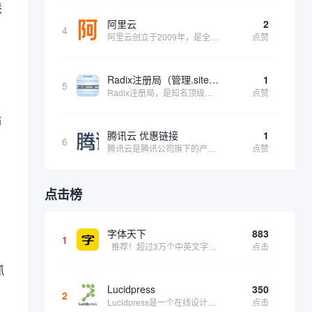
联
阿里云
2
4
阿里云创立于2009年，是全球领先的云计算及人工智能科技公司，致力于以在线公共服务的方式，提供安全、可靠的计算和数据处理能力，让计算和人工智能成为普惠科技。阿里云服务着制造、金融、政务、交通、医疗、电信、能源等众多领域的企业，包括中国联通、...
点赞
Radix注册局（管理.site、.online等顶级域名）
1
5
Radix注册局，是知名顶级域名注册管理机构，目前已有：.SITE,.ONLINE,.STORE,.TECH,.FUN,.WEBSITE,.SPACE,.PRESS,.UNO,和.HOST域名通过中国工业和信息化部备案。
点赞
站
腾讯云 优惠链接
1
6
腾讯云是腾讯公司旗下的产品，为开发者及企业提供云服务、云数据、云运营等整体一站式服务方案。 具体包括云服务器、云存储、云数据库和弹性web引擎等基础云服务；腾讯云分析（MTA）、腾讯云推送（信鸽）等腾讯整体大数据能力；以及 QQ互联、QQ空...
点赞
点击榜
字体天下
883
1
推荐！超过3万个中英文字体免费下载！
点击
抓
Lucidpress
350
2
Lucidpress是一个在线设计工具，可以帮助你快速创建专业的、令人惊叹的数字视觉内容，只需点击一个按钮就可以在线发布、打印或通过社交媒体分享。现在就下载，从试用版开始，让你看起来和感觉像个设计天才。
点击