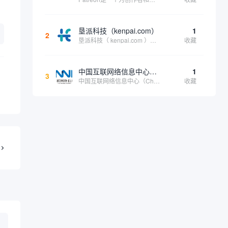
垦派科技（kenpai.com）
1
2
垦派科技（ kenpai.com ）是成都垦派科技有限公司旗下互联网基础资源服务平台，公司于2012年在中国成都成立，公司创始人团队深耕互联网基础资源领域20余年，拥有丰富的产品、运营、客户服务经验。 垦派产品 公司围绕互联网核心基础资源 ...
收藏
中国互联网络信息中心（CNNIC）
1
3
中国互联网络信息中心（China Internet Network Information Center，简称CNNIC）于1997年6月3日组建，现为工业和信息化部直属事业单位，行使国家互联网络信息中心职责。 作为中国信息社会重要的基础设...
收藏