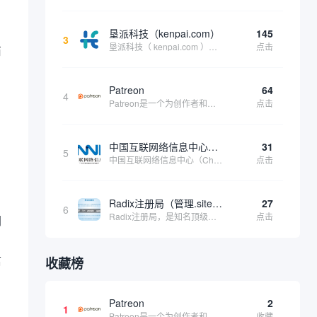
垦派科技（kenpai.com）
145
3
垦派科技（ kenpai.com ）是成都垦派科技有限公司旗下互联网基础资源服务平台，公司于2012年在中国成都成立，公司创始人团队深耕互联网基础资源领域20余年，拥有丰富的产品、运营、客户服务经验。 垦派产品 公司围绕互联网核心基础资源 ...
点击
商
Patreon
64
4
Patreon是一个为创作者和艺术家持续资助项目的筹款平台。成千上万的漫画创作者、游戏开发者、播客、音乐家和其他人以一种即时、互动和亲密的方式与粉丝接触和培养。Patreon打算改变人们为其工作获得报酬的方式，从广告支持的创作转向来自粉丝的...
点击
中国互联网络信息中心（CNNIC）
31
5
中国互联网络信息中心（China Internet Network Information Center，简称CNNIC）于1997年6月3日组建，现为工业和信息化部直属事业单位，行使国家互联网络信息中心职责。 作为中国信息社会重要的基础设...
点击
Radix注册局（管理.site、.online等顶级域名）
27
6
Radix注册局，是知名顶级域名注册管理机构，目前已有：.SITE,.ONLINE,.STORE,.TECH,.FUN,.WEBSITE,.SPACE,.PRESS,.UNO,和.HOST域名通过中国工业和信息化部备案。
点击
网
信
收藏榜
Patreon
2
1
Patreon是一个为创作者和艺术家持续资助项目的筹款平台。成千上万的漫画创作者、游戏开发者、播客、音乐家和其他人以一种即时、互动和亲密的方式与粉丝接触和培养。Patreon打算改变人们为其工作获得报酬的方式，从广告支持的创作转向来自粉丝的...
收藏