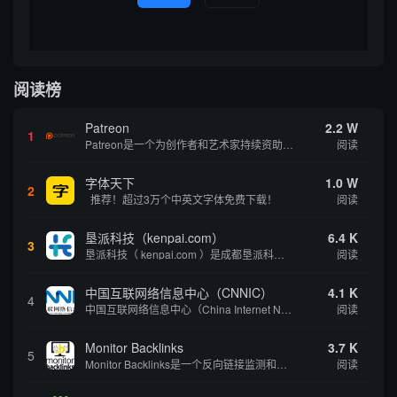
阅读榜
Patreon
2.2 W
1
Patreon是一个为创作者和艺术家持续资助项目的筹款平台。成千上万的漫画创作者、游戏开发者、播客、音乐家和其他人以一种即时、互动和亲密的方式与粉丝接触和培养。Patreon打算改变人们为其工作获得报酬的方式，从广告支持的创作转向来自粉丝的...
阅读
字体天下
1.0 W
2
推荐！超过3万个中英文字体免费下载！
阅读
垦派科技（kenpai.com）
6.4 K
3
垦派科技（ kenpai.com ）是成都垦派科技有限公司旗下互联网基础资源服务平台，公司于2012年在中国成都成立，公司创始人团队深耕互联网基础资源领域20余年，拥有丰富的产品、运营、客户服务经验。 垦派产品 公司围绕互联网核心基础资源 ...
阅读
中国互联网络信息中心（CNNIC）
4.1 K
4
中国互联网络信息中心（China Internet Network Information Center，简称CNNIC）于1997年6月3日组建，现为工业和信息化部直属事业单位，行使国家互联网络信息中心职责。 作为中国信息社会重要的基础设...
阅读
Monitor Backlinks
3.7 K
5
Monitor Backlinks是一个反向链接监测和分析工具，网络营销人员用来分析他们自己的网站或竞争对手的网站的反向链接。该工具定期发送关于你的网站的新链接、破损或旧的反向链接、竞争对手的链接情况和更好的SEO想法的更新。各种反向链接指...
阅读