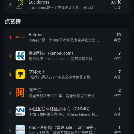
Lucidpress
3.3 K
6
Lucidpress是一个在线设计工具，可以帮助你快速创建专业的、令人惊叹的数字视觉内容，只需点击一个按钮就可以在线发布、打印或通过社交媒体分享。现在就下载，从试用版开始，让你看起来和感觉像个设计天才。
阅读
点赞榜
Patreon
19
1
Patreon是一个为创作者和艺术家持续资助项目的筹款平台。成千上万的漫画创作者、游戏开发者、播客、音乐家和其他人以一种即时、互动和亲密的方式与粉丝接触和培养。Patreon打算改变人们为其工作获得报酬的方式，从广告支持的创作转向来自粉丝的...
点赞
垦派科技（kenpai.com）
7
2
垦派科技（ kenpai.com ）是成都垦派科技有限公司旗下互联网基础资源服务平台，公司于2012年在中国成都成立，公司创始人团队深耕互联网基础资源领域20余年，拥有丰富的产品、运营、客户服务经验。 垦派产品 公司围绕互联网核心基础资源 ...
点赞
字体天下
7
3
推荐！超过3万个中英文字体免费下载！
点赞
阿里云
2
4
阿里云创立于2009年，是全球领先的云计算及人工智能科技公司，致力于以在线公共服务的方式，提供安全、可靠的计算和数据处理能力，让计算和人工智能成为普惠科技。阿里云服务着制造、金融、政务、交通、医疗、电信、能源等众多领域的企业，包括中国联通、...
点赞
中国互联网络信息中心（CNNIC）
1
5
中国互联网络信息中心（China Internet Network Information Center，简称CNNIC）于1997年6月3日组建，现为工业和信息化部直属事业单位，行使国家互联网络信息中心职责。 作为中国信息社会重要的基础设...
点赞
Radix注册局（管理.site、.online等顶级域名）
1
6
Radix注册局，是知名顶级域名注册管理机构，目前已有：.SITE,.ONLINE,.STORE,.TECH,.FUN,.WEBSITE,.SPACE,.PRESS,.UNO,和.HOST域名通过中国工业和信息化部备案。
点赞