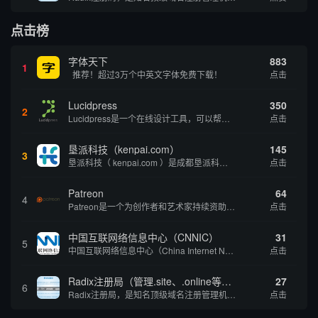
点击榜
字体天下
883
1
推荐！超过3万个中英文字体免费下载！
点击
Lucidpress
350
2
Lucidpress是一个在线设计工具，可以帮助你快速创建专业的、令人惊叹的数字视觉内容，只需点击一个按钮就可以在线发布、打印或通过社交媒体分享。现在就下载，从试用版开始，让你看起来和感觉像个设计天才。
点击
垦派科技（kenpai.com）
145
3
垦派科技（ kenpai.com ）是成都垦派科技有限公司旗下互联网基础资源服务平台，公司于2012年在中国成都成立，公司创始人团队深耕互联网基础资源领域20余年，拥有丰富的产品、运营、客户服务经验。 垦派产品 公司围绕互联网核心基础资源 ...
点击
Patreon
64
4
Patreon是一个为创作者和艺术家持续资助项目的筹款平台。成千上万的漫画创作者、游戏开发者、播客、音乐家和其他人以一种即时、互动和亲密的方式与粉丝接触和培养。Patreon打算改变人们为其工作获得报酬的方式，从广告支持的创作转向来自粉丝的...
点击
中国互联网络信息中心（CNNIC）
31
5
中国互联网络信息中心（China Internet Network Information Center，简称CNNIC）于1997年6月3日组建，现为工业和信息化部直属事业单位，行使国家互联网络信息中心职责。 作为中国信息社会重要的基础设...
点击
Radix注册局（管理.site、.online等顶级域名）
27
6
Radix注册局，是知名顶级域名注册管理机构，目前已有：.SITE,.ONLINE,.STORE,.TECH,.FUN,.WEBSITE,.SPACE,.PRESS,.UNO,和.HOST域名通过中国工业和信息化部备案。
点击