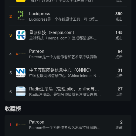
推荐！超过3万个中英文字体免费下载！
点击
Lucidpress
350
2
Lucidpress是一个在线设计工具，可以帮助你快速创建专业的、令人惊叹的数字视觉内容，只需点击一个按钮就可以在线发布、打印或通过社交媒体分享。现在就下载，从试用版开始，让你看起来和感觉像个设计天才。
点击
垦派科技（kenpai.com）
145
3
垦派科技（ kenpai.com ）是成都垦派科技有限公司旗下互联网基础资源服务平台，公司于2012年在中国成都成立，公司创始人团队深耕互联网基础资源领域20余年，拥有丰富的产品、运营、客户服务经验。 垦派产品 公司围绕互联网核心基础资源 ...
点击
Patreon
64
4
Patreon是一个为创作者和艺术家持续资助项目的筹款平台。成千上万的漫画创作者、游戏开发者、播客、音乐家和其他人以一种即时、互动和亲密的方式与粉丝接触和培养。Patreon打算改变人们为其工作获得报酬的方式，从广告支持的创作转向来自粉丝的...
点击
中国互联网络信息中心（CNNIC）
31
5
中国互联网络信息中心（China Internet Network Information Center，简称CNNIC）于1997年6月3日组建，现为工业和信息化部直属事业单位，行使国家互联网络信息中心职责。 作为中国信息社会重要的基础设...
点击
Radix注册局（管理.site、.online等顶级域名）
27
6
Radix注册局，是知名顶级域名注册管理机构，目前已有：.SITE,.ONLINE,.STORE,.TECH,.FUN,.WEBSITE,.SPACE,.PRESS,.UNO,和.HOST域名通过中国工业和信息化部备案。
点击
收藏榜
Patreon
2
1
Patreon是一个为创作者和艺术家持续资助项目的筹款平台。成千上万的漫画创作者、游戏开发者、播客、音乐家和其他人以一种即时、互动和亲密的方式与粉丝接触和培养。Patreon打算改变人们为其工作获得报酬的方式，从广告支持的创作转向来自粉丝的...
收藏