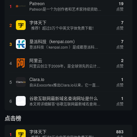
Patreon
19
1
Patreon是一个为创作者和艺术家持续资助项目的筹款平台。成千上万的漫画创作者、游戏开发者、播客、音乐家和其他人以一种即时、互动和亲密的方式与粉丝接触和培养。Patreon打算改变人们为其工作获得报酬的方式，从广告支持的创作转向来自粉丝的...
点赞
字体天下
7
2
推荐！超过3万个中英文字体免费下载！
点赞
垦派科技（kenpai.com）
7
3
垦派科技（ kenpai.com ）是成都垦派科技有限公司旗下互联网基础资源服务平台，公司于2012年在中国成都成立，公司创始人团队深耕互联网基础资源领域20余年，拥有丰富的产品、运营、客户服务经验。 垦派产品 公司围绕互联网核心基础资源 ...
点赞
阿里云
2
4
阿里云创立于2009年，是全球领先的云计算及人工智能科技公司，致力于以在线公共服务的方式，提供安全、可靠的计算和数据处理能力，让计算和人工智能成为普惠科技。阿里云服务着制造、金融、政务、交通、医疗、电信、能源等众多领域的企业，包括中国联通、...
点赞
Clara.io
1
5
自从Exocortex推出Clara.io以来，它一直是三维市场的一个轰动。一个完全免费的三维计算机图形软件，它可以在任何兼容设备上的任何支持webGL的浏览器上运行，甚至是安卓系统。它允许设计师建模、制作动画、渲染和分享三维内容，其强大的...
点赞
谷歌互联网最新域名查询网址是什么
1
6
本文将详细解答“谷歌互联网最新域名查询网址是什么”这一常见问题，介绍谷歌官方域名查询及WHOIS服务的现状，并科普互联网域名基础知识、查询方式及实用建议，帮助用户正确掌握域名检索的方法，安全合理地获取所需信息。
点赞
点击榜
字体天下
883
1