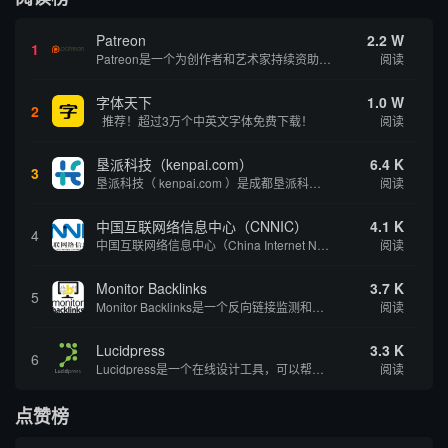
Patreon
2.2 W
1
Patreon是一个为创作者和艺术家持续资助项目的筹款平台。成千上万的漫画创作者、游戏开发者、播客、音乐家和其他人以一种即时、互动和亲密的方式与粉丝接触和培养。Patreon打算改变人们为其工作获得报酬的方式，从广告支持的创作转向来自粉丝的...
阅读
字体天下
1.0 W
2
推荐！超过3万个中英文字体免费下载！
阅读
垦派科技（kenpai.com）
6.4 K
3
垦派科技（ kenpai.com ）是成都垦派科技有限公司旗下互联网基础资源服务平台，公司于2012年在中国成都成立，公司创始人团队深耕互联网基础资源领域20余年，拥有丰富的产品、运营、客户服务经验。 垦派产品 公司围绕互联网核心基础资源 ...
阅读
中国互联网络信息中心（CNNIC）
4.1 K
4
中国互联网络信息中心（China Internet Network Information Center，简称CNNIC）于1997年6月3日组建，现为工业和信息化部直属事业单位，行使国家互联网络信息中心职责。 作为中国信息社会重要的基础设...
阅读
Monitor Backlinks
3.7 K
5
Monitor Backlinks是一个反向链接监测和分析工具，网络营销人员用来分析他们自己的网站或竞争对手的网站的反向链接。该工具定期发送关于你的网站的新链接、破损或旧的反向链接、竞争对手的链接情况和更好的SEO想法的更新。各种反向链接指...
阅读
Lucidpress
3.3 K
6
Lucidpress是一个在线设计工具，可以帮助你快速创建专业的、令人惊叹的数字视觉内容，只需点击一个按钮就可以在线发布、打印或通过社交媒体分享。现在就下载，从试用版开始，让你看起来和感觉像个设计天才。
阅读
点赞榜