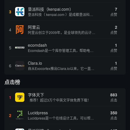
垦派科技（kenpai.com）
7
3
垦派科技（ kenpai.com ）是成都垦派科技有限公司旗下互联网基础资源服务平台，公司于2012年在中国成都成立，公司创始人团队深耕互联网基础资源领域20余年，拥有丰富的产品、运营、客户服务经验。 垦派产品 公司围绕互联网核心基础资源 ...
点赞
阿里云
2
4
阿里云创立于2009年，是全球领先的云计算及人工智能科技公司，致力于以在线公共服务的方式，提供安全、可靠的计算和数据处理能力，让计算和人工智能成为普惠科技。阿里云服务着制造、金融、政务、交通、医疗、电信、能源等众多领域的企业，包括中国联通、...
点赞
ecomdash
1
5
Ecomdash是一个库存管理工具，帮助电子商务企业主实现在线运营的自动化。这个工具使在线零售商有能力将与库存、运输和产品上市有关的繁琐任务自动化。卖家可以从一个方便的仪表盘上管理各种多渠道功能。
点赞
Clara.io
1
6
自从Exocortex推出Clara.io以来，它一直是三维市场的一个轰动。一个完全免费的三维计算机图形软件，它可以在任何兼容设备上的任何支持webGL的浏览器上运行，甚至是安卓系统。它允许设计师建模、制作动画、渲染和分享三维内容，其强大的...
点赞
点击榜
字体天下
883
1
推荐！超过3万个中英文字体免费下载！
点击
Lucidpress
350
2
Lucidpress是一个在线设计工具，可以帮助你快速创建专业的、令人惊叹的数字视觉内容，只需点击一个按钮就可以在线发布、打印或通过社交媒体分享。现在就下载，从试用版开始，让你看起来和感觉像个设计天才。
点击