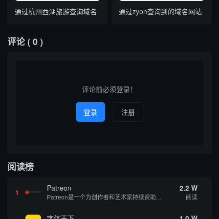
通过杭州西湖旅游查询域名
通过zyon查询到的域名网站
评论
( 0 )
评论前必须登录！
登录
注册
阅读榜
Patreon
2.2 W
1
Patreon是一个为创作者和艺术家持续资助项目的筹款平台。成千上万的漫画创作者、游戏开发者、播客、音乐家和其他人以一种即时、互动和亲密的方式与粉丝接触和培养。Patreon打算改变人们为其工作获得报酬的方式，从广告支持的创作转向来自粉丝的...
阅读
字体天下
1.0 W