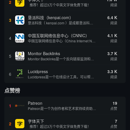
2
推荐！超过3万个中英文字体免费下载！
阅读
垦派科技（kenpai.com）
6.4 K
3
垦派科技（ kenpai.com ）是成都垦派科技有限公司旗下互联网基础资源服务平台，公司于2012年在中国成都成立，公司创始人团队深耕互联网基础资源领域20余年，拥有丰富的产品、运营、客户服务经验。 垦派产品 公司围绕互联网核心基础资源 ...
阅读
中国互联网络信息中心（CNNIC）
4.1 K
4
中国互联网络信息中心（China Internet Network Information Center，简称CNNIC）于1997年6月3日组建，现为工业和信息化部直属事业单位，行使国家互联网络信息中心职责。 作为中国信息社会重要的基础设...
阅读
Monitor Backlinks
3.7 K
5
Monitor Backlinks是一个反向链接监测和分析工具，网络营销人员用来分析他们自己的网站或竞争对手的网站的反向链接。该工具定期发送关于你的网站的新链接、破损或旧的反向链接、竞争对手的链接情况和更好的SEO想法的更新。各种反向链接指...
阅读
Lucidpress
3.3 K
6
Lucidpress是一个在线设计工具，可以帮助你快速创建专业的、令人惊叹的数字视觉内容，只需点击一个按钮就可以在线发布、打印或通过社交媒体分享。现在就下载，从试用版开始，让你看起来和感觉像个设计天才。
阅读
点赞榜
Patreon
19
1
Patreon是一个为创作者和艺术家持续资助项目的筹款平台。成千上万的漫画创作者、游戏开发者、播客、音乐家和其他人以一种即时、互动和亲密的方式与粉丝接触和培养。Patreon打算改变人们为其工作获得报酬的方式，从广告支持的创作转向来自粉丝的...
点赞
字体天下
7
2
推荐！超过3万个中英文字体免费下载！
点赞