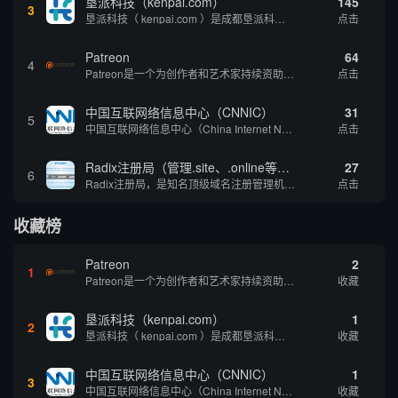
垦派科技（kenpai.com）
145
3
垦派科技（ kenpai.com ）是成都垦派科技有限公司旗下互联网基础资源服务平台，公司于2012年在中国成都成立，公司创始人团队深耕互联网基础资源领域20余年，拥有丰富的产品、运营、客户服务经验。 垦派产品 公司围绕互联网核心基础资源 ...
点击
Patreon
64
4
Patreon是一个为创作者和艺术家持续资助项目的筹款平台。成千上万的漫画创作者、游戏开发者、播客、音乐家和其他人以一种即时、互动和亲密的方式与粉丝接触和培养。Patreon打算改变人们为其工作获得报酬的方式，从广告支持的创作转向来自粉丝的...
点击
中国互联网络信息中心（CNNIC）
31
5
中国互联网络信息中心（China Internet Network Information Center，简称CNNIC）于1997年6月3日组建，现为工业和信息化部直属事业单位，行使国家互联网络信息中心职责。 作为中国信息社会重要的基础设...
点击
Radix注册局（管理.site、.online等顶级域名）
27
6
Radix注册局，是知名顶级域名注册管理机构，目前已有：.SITE,.ONLINE,.STORE,.TECH,.FUN,.WEBSITE,.SPACE,.PRESS,.UNO,和.HOST域名通过中国工业和信息化部备案。
点击
收藏榜
Patreon
2
1
Patreon是一个为创作者和艺术家持续资助项目的筹款平台。成千上万的漫画创作者、游戏开发者、播客、音乐家和其他人以一种即时、互动和亲密的方式与粉丝接触和培养。Patreon打算改变人们为其工作获得报酬的方式，从广告支持的创作转向来自粉丝的...
收藏
垦派科技（kenpai.com）
1
2
垦派科技（ kenpai.com ）是成都垦派科技有限公司旗下互联网基础资源服务平台，公司于2012年在中国成都成立，公司创始人团队深耕互联网基础资源领域20余年，拥有丰富的产品、运营、客户服务经验。 垦派产品 公司围绕互联网核心基础资源 ...
收藏
中国互联网络信息中心（CNNIC）
1
3
中国互联网络信息中心（China Internet Network Information Center，简称CNNIC）于1997年6月3日组建，现为工业和信息化部直属事业单位，行使国家互联网络信息中心职责。 作为中国信息社会重要的基础设...
收藏