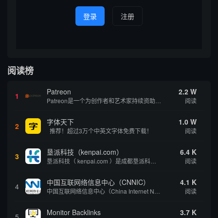
登录
注册
阅读榜
Patreon
2.2 W
1
Patreon是一个为创作者和艺术家持续资助项目的筹款平台。成千上万的漫画创作者、游戏开发者、播客、音乐家和其他人以一种即时、互动和亲密的方式与粉丝接触和培养。Patreon打算改变人们为其工作获得报酬的方式，从广告支持的创作转向来自粉丝的...
阅读
字体天下
1.0 W
2
推荐！超过3万个中英文字体免费下载！
阅读
垦派科技（kenpai.com）
6.4 K
3
垦派科技（ kenpai.com ）是成都垦派科技有限公司旗下互联网基础资源服务平台，公司于2012年在中国成都成立，公司创始人团队深耕互联网基础资源领域20余年，拥有丰富的产品、运营、客户服务经验。 垦派产品 公司围绕互联网核心基础资源 ...
阅读
中国互联网络信息中心（CNNIC）
4.1 K
4
中国互联网络信息中心（China Internet Network Information Center，简称CNNIC）于1997年6月3日组建，现为工业和信息化部直属事业单位，行使国家互联网络信息中心职责。 作为中国信息社会重要的基础设...
阅读
Monitor Backlinks
3.7 K
5