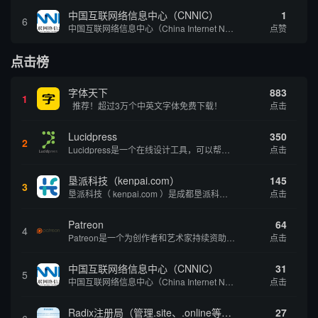
中国互联网络信息中心（CNNIC）
1
6
中国互联网络信息中心（China Internet Network Information Center，简称CNNIC）于1997年6月3日组建，现为工业和信息化部直属事业单位，行使国家互联网络信息中心职责。 作为中国信息社会重要的基础设...
点赞
点击榜
字体天下
883
1
推荐！超过3万个中英文字体免费下载！
点击
Lucidpress
350
2
Lucidpress是一个在线设计工具，可以帮助你快速创建专业的、令人惊叹的数字视觉内容，只需点击一个按钮就可以在线发布、打印或通过社交媒体分享。现在就下载，从试用版开始，让你看起来和感觉像个设计天才。
点击
垦派科技（kenpai.com）
145
3
垦派科技（ kenpai.com ）是成都垦派科技有限公司旗下互联网基础资源服务平台，公司于2012年在中国成都成立，公司创始人团队深耕互联网基础资源领域20余年，拥有丰富的产品、运营、客户服务经验。 垦派产品 公司围绕互联网核心基础资源 ...
点击
Patreon
64
4
Patreon是一个为创作者和艺术家持续资助项目的筹款平台。成千上万的漫画创作者、游戏开发者、播客、音乐家和其他人以一种即时、互动和亲密的方式与粉丝接触和培养。Patreon打算改变人们为其工作获得报酬的方式，从广告支持的创作转向来自粉丝的...
点击
中国互联网络信息中心（CNNIC）
31
5
中国互联网络信息中心（China Internet Network Information Center，简称CNNIC）于1997年6月3日组建，现为工业和信息化部直属事业单位，行使国家互联网络信息中心职责。 作为中国信息社会重要的基础设...
点击
Radix注册局（管理.site、.online等顶级域名）
27