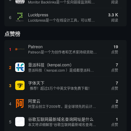
Monitor Backlinks是一个反向链接监测和分析工具，网络营销人员用来分析他们自己的网站或竞争对手的网站的反向链接。该工具定期发送关于你的网站的新链接、破损或旧的反向链接、竞争对手的链接情况和更好的SEO想法的更新。各种反向链接指...
阅读
Lucidpress
3.3 K
6
Lucidpress是一个在线设计工具，可以帮助你快速创建专业的、令人惊叹的数字视觉内容，只需点击一个按钮就可以在线发布、打印或通过社交媒体分享。现在就下载，从试用版开始，让你看起来和感觉像个设计天才。
阅读
点赞榜
Patreon
19
1
Patreon是一个为创作者和艺术家持续资助项目的筹款平台。成千上万的漫画创作者、游戏开发者、播客、音乐家和其他人以一种即时、互动和亲密的方式与粉丝接触和培养。Patreon打算改变人们为其工作获得报酬的方式，从广告支持的创作转向来自粉丝的...
点赞
垦派科技（kenpai.com）
7
2
垦派科技（ kenpai.com ）是成都垦派科技有限公司旗下互联网基础资源服务平台，公司于2012年在中国成都成立，公司创始人团队深耕互联网基础资源领域20余年，拥有丰富的产品、运营、客户服务经验。 垦派产品 公司围绕互联网核心基础资源 ...
点赞
字体天下
7
3
推荐！超过3万个中英文字体免费下载！
点赞
阿里云
2
4
阿里云创立于2009年，是全球领先的云计算及人工智能科技公司，致力于以在线公共服务的方式，提供安全、可靠的计算和数据处理能力，让计算和人工智能成为普惠科技。阿里云服务着制造、金融、政务、交通、医疗、电信、能源等众多领域的企业，包括中国联通、...
点赞
谷歌互联网最新域名查询网址是什么
1
5
本文将详细解答“谷歌互联网最新域名查询网址是什么”这一常见问题，介绍谷歌官方域名查询及WHOIS服务的现状，并科普互联网域名基础知识、查询方式及实用建议，帮助用户正确掌握域名检索的方法，安全合理地获取所需信息。
点赞