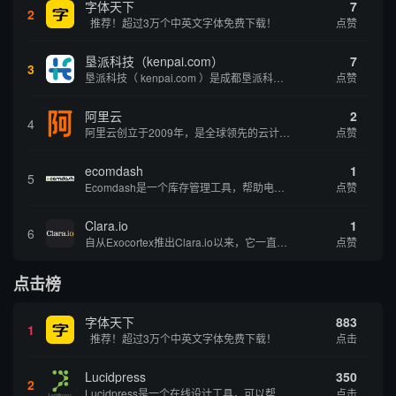
字体天下
7
2
推荐！超过3万个中英文字体免费下载！
点赞
垦派科技（kenpai.com）
7
3
垦派科技（ kenpai.com ）是成都垦派科技有限公司旗下互联网基础资源服务平台，公司于2012年在中国成都成立，公司创始人团队深耕互联网基础资源领域20余年，拥有丰富的产品、运营、客户服务经验。 垦派产品 公司围绕互联网核心基础资源 ...
点赞
阿里云
2
4
阿里云创立于2009年，是全球领先的云计算及人工智能科技公司，致力于以在线公共服务的方式，提供安全、可靠的计算和数据处理能力，让计算和人工智能成为普惠科技。阿里云服务着制造、金融、政务、交通、医疗、电信、能源等众多领域的企业，包括中国联通、...
点赞
ecomdash
1
5
Ecomdash是一个库存管理工具，帮助电子商务企业主实现在线运营的自动化。这个工具使在线零售商有能力将与库存、运输和产品上市有关的繁琐任务自动化。卖家可以从一个方便的仪表盘上管理各种多渠道功能。
点赞
Clara.io
1
6
自从Exocortex推出Clara.io以来，它一直是三维市场的一个轰动。一个完全免费的三维计算机图形软件，它可以在任何兼容设备上的任何支持webGL的浏览器上运行，甚至是安卓系统。它允许设计师建模、制作动画、渲染和分享三维内容，其强大的...
点赞
点击榜
字体天下
883
1
推荐！超过3万个中英文字体免费下载！
点击
Lucidpress
350
2
Lucidpress是一个在线设计工具，可以帮助你快速创建专业的、令人惊叹的数字视觉内容，只需点击一个按钮就可以在线发布、打印或通过社交媒体分享。现在就下载，从试用版开始，让你看起来和感觉像个设计天才。
点击