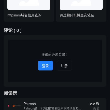
httpsmm域名信息查询
通过粉碎机械查询域名
评论
( 0 )
评论前必须登录！
登录
注册
阅读榜
Patreon
2.2 W
1
Patreon是一个为创作者和艺术家持续资助项目的筹款平台。成千上万的漫画创作者、游戏开发者、播客、音乐家和其他人以一种即时、互动和亲密的方式与粉丝接触和培养。Patreon打算改变人们为其工作获得报酬的方式，从广告支持的创作转向来自粉丝的...
阅读