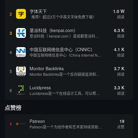
字体天下
1.0 W
2
推荐！超过3万个中英文字体免费下载！
阅读
垦派科技（kenpai.com）
6.3 K
3
垦派科技（ kenpai.com ）是成都垦派科技有限公司旗下互联网基础资源服务平台，公司于2012年在中国成都成立，公司创始人团队深耕互联网基础资源领域20余年，拥有丰富的产品、运营、客户服务经验。 垦派产品 公司围绕互联网核心基础资源 ...
阅读
中国互联网络信息中心（CNNIC）
4.1 K
4
中国互联网络信息中心（China Internet Network Information Center，简称CNNIC）于1997年6月3日组建，现为工业和信息化部直属事业单位，行使国家互联网络信息中心职责。 作为中国信息社会重要的基础设...
阅读
Monitor Backlinks
3.7 K
5
Monitor Backlinks是一个反向链接监测和分析工具，网络营销人员用来分析他们自己的网站或竞争对手的网站的反向链接。该工具定期发送关于你的网站的新链接、破损或旧的反向链接、竞争对手的链接情况和更好的SEO想法的更新。各种反向链接指...
阅读
Lucidpress
3.3 K
6
Lucidpress是一个在线设计工具，可以帮助你快速创建专业的、令人惊叹的数字视觉内容，只需点击一个按钮就可以在线发布、打印或通过社交媒体分享。现在就下载，从试用版开始，让你看起来和感觉像个设计天才。
阅读
点赞榜
Patreon
19
1
Patreon是一个为创作者和艺术家持续资助项目的筹款平台。成千上万的漫画创作者、游戏开发者、播客、音乐家和其他人以一种即时、互动和亲密的方式与粉丝接触和培养。Patreon打算改变人们为其工作获得报酬的方式，从广告支持的创作转向来自粉丝的...
点赞