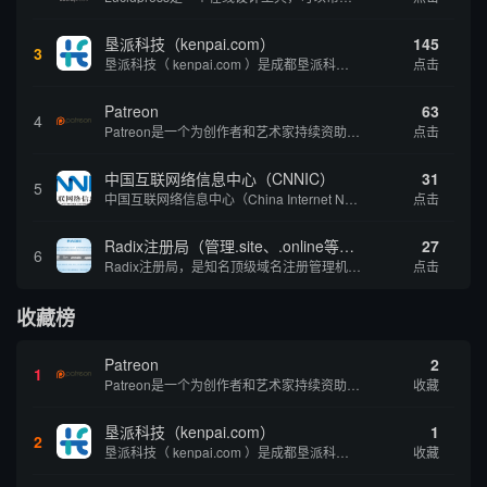
垦派科技（kenpai.com）
145
3
垦派科技（ kenpai.com ）是成都垦派科技有限公司旗下互联网基础资源服务平台，公司于2012年在中国成都成立，公司创始人团队深耕互联网基础资源领域20余年，拥有丰富的产品、运营、客户服务经验。 垦派产品 公司围绕互联网核心基础资源 ...
点击
Patreon
63
4
Patreon是一个为创作者和艺术家持续资助项目的筹款平台。成千上万的漫画创作者、游戏开发者、播客、音乐家和其他人以一种即时、互动和亲密的方式与粉丝接触和培养。Patreon打算改变人们为其工作获得报酬的方式，从广告支持的创作转向来自粉丝的...
点击
中国互联网络信息中心（CNNIC）
31
5
中国互联网络信息中心（China Internet Network Information Center，简称CNNIC）于1997年6月3日组建，现为工业和信息化部直属事业单位，行使国家互联网络信息中心职责。 作为中国信息社会重要的基础设...
点击
Radix注册局（管理.site、.online等顶级域名）
27
6
Radix注册局，是知名顶级域名注册管理机构，目前已有：.SITE,.ONLINE,.STORE,.TECH,.FUN,.WEBSITE,.SPACE,.PRESS,.UNO,和.HOST域名通过中国工业和信息化部备案。
点击
收藏榜
Patreon
2
1
Patreon是一个为创作者和艺术家持续资助项目的筹款平台。成千上万的漫画创作者、游戏开发者、播客、音乐家和其他人以一种即时、互动和亲密的方式与粉丝接触和培养。Patreon打算改变人们为其工作获得报酬的方式，从广告支持的创作转向来自粉丝的...
收藏
垦派科技（kenpai.com）
1
2
垦派科技（ kenpai.com ）是成都垦派科技有限公司旗下互联网基础资源服务平台，公司于2012年在中国成都成立，公司创始人团队深耕互联网基础资源领域20余年，拥有丰富的产品、运营、客户服务经验。 垦派产品 公司围绕互联网核心基础资源 ...
收藏