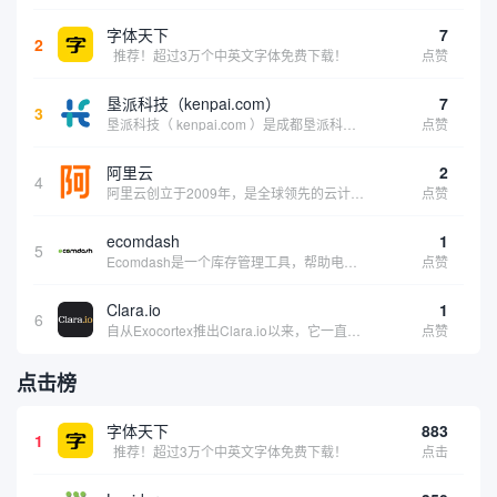
字体天下
7
2
推荐！超过3万个中英文字体免费下载！
点赞
垦派科技（kenpai.com）
7
3
垦派科技（ kenpai.com ）是成都垦派科技有限公司旗下互联网基础资源服务平台，公司于2012年在中国成都成立，公司创始人团队深耕互联网基础资源领域20余年，拥有丰富的产品、运营、客户服务经验。 垦派产品 公司围绕互联网核心基础资源 ...
点赞
阿里云
2
4
阿里云创立于2009年，是全球领先的云计算及人工智能科技公司，致力于以在线公共服务的方式，提供安全、可靠的计算和数据处理能力，让计算和人工智能成为普惠科技。阿里云服务着制造、金融、政务、交通、医疗、电信、能源等众多领域的企业，包括中国联通、...
点赞
ecomdash
1
5
Ecomdash是一个库存管理工具，帮助电子商务企业主实现在线运营的自动化。这个工具使在线零售商有能力将与库存、运输和产品上市有关的繁琐任务自动化。卖家可以从一个方便的仪表盘上管理各种多渠道功能。
点赞
Clara.io
1
6
自从Exocortex推出Clara.io以来，它一直是三维市场的一个轰动。一个完全免费的三维计算机图形软件，它可以在任何兼容设备上的任何支持webGL的浏览器上运行，甚至是安卓系统。它允许设计师建模、制作动画、渲染和分享三维内容，其强大的...
点赞
点击榜
字体天下
883
1
推荐！超过3万个中英文字体免费下载！
点击