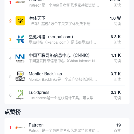
1
Patreon是一个为创作者和艺术家持续资助项目的筹款平台。成千上万的漫画创作者、游戏开发者、播客、音乐家和其他人以一种即时、互动和亲密的方式与粉丝接触和培养。Patreon打算改变人们为其工作获得报酬的方式，从广告支持的创作转向来自粉丝的...
阅读
字体天下
1.0 W
2
推荐！超过3万个中英文字体免费下载！
阅读
垦派科技（kenpai.com）
6.3 K
3
垦派科技（ kenpai.com ）是成都垦派科技有限公司旗下互联网基础资源服务平台，公司于2012年在中国成都成立，公司创始人团队深耕互联网基础资源领域20余年，拥有丰富的产品、运营、客户服务经验。 垦派产品 公司围绕互联网核心基础资源 ...
阅读
中国互联网络信息中心（CNNIC）
4.1 K
4
中国互联网络信息中心（China Internet Network Information Center，简称CNNIC）于1997年6月3日组建，现为工业和信息化部直属事业单位，行使国家互联网络信息中心职责。 作为中国信息社会重要的基础设...
阅读
Monitor Backlinks
3.7 K
5
Monitor Backlinks是一个反向链接监测和分析工具，网络营销人员用来分析他们自己的网站或竞争对手的网站的反向链接。该工具定期发送关于你的网站的新链接、破损或旧的反向链接、竞争对手的链接情况和更好的SEO想法的更新。各种反向链接指...
阅读
Lucidpress
3.3 K
6
Lucidpress是一个在线设计工具，可以帮助你快速创建专业的、令人惊叹的数字视觉内容，只需点击一个按钮就可以在线发布、打印或通过社交媒体分享。现在就下载，从试用版开始，让你看起来和感觉像个设计天才。
阅读
点赞榜
Patreon
19
1
Patreon是一个为创作者和艺术家持续资助项目的筹款平台。成千上万的漫画创作者、游戏开发者、播客、音乐家和其他人以一种即时、互动和亲密的方式与粉丝接触和培养。Patreon打算改变人们为其工作获得报酬的方式，从广告支持的创作转向来自粉丝的...
点赞