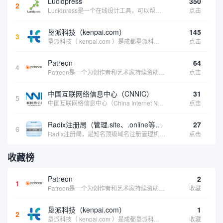
Lucidpress
350
2
Lucidpress是一个在线设计工具，可以帮助你快速创建专业的、令人惊叹的数字视觉内容，只需点击一个按钮就可以在线发布、打印或通过社交媒体分享。现在就下载，从试用版开始，让你看起来和感觉像个设计天才。
点击
垦派科技（kenpai.com）
145
3
垦派科技（ kenpai.com ）是成都垦派科技有限公司旗下互联网基础资源服务平台，公司于2012年在中国成都成立，公司创始人团队深耕互联网基础资源领域20余年，拥有丰富的产品、运营、客户服务经验。 垦派产品 公司围绕互联网核心基础资源 ...
点击
Patreon
64
4
Patreon是一个为创作者和艺术家持续资助项目的筹款平台。成千上万的漫画创作者、游戏开发者、播客、音乐家和其他人以一种即时、互动和亲密的方式与粉丝接触和培养。Patreon打算改变人们为其工作获得报酬的方式，从广告支持的创作转向来自粉丝的...
点击
中国互联网络信息中心（CNNIC）
31
5
中国互联网络信息中心（China Internet Network Information Center，简称CNNIC）于1997年6月3日组建，现为工业和信息化部直属事业单位，行使国家互联网络信息中心职责。 作为中国信息社会重要的基础设...
点击
Radix注册局（管理.site、.online等顶级域名）
27
6
Radix注册局，是知名顶级域名注册管理机构，目前已有：.SITE,.ONLINE,.STORE,.TECH,.FUN,.WEBSITE,.SPACE,.PRESS,.UNO,和.HOST域名通过中国工业和信息化部备案。
点击
收藏榜
Patreon
2
1
Patreon是一个为创作者和艺术家持续资助项目的筹款平台。成千上万的漫画创作者、游戏开发者、播客、音乐家和其他人以一种即时、互动和亲密的方式与粉丝接触和培养。Patreon打算改变人们为其工作获得报酬的方式，从广告支持的创作转向来自粉丝的...
收藏
垦派科技（kenpai.com）
1
2
垦派科技（ kenpai.com ）是成都垦派科技有限公司旗下互联网基础资源服务平台，公司于2012年在中国成都成立，公司创始人团队深耕互联网基础资源领域20余年，拥有丰富的产品、运营、客户服务经验。 垦派产品 公司围绕互联网核心基础资源 ...
收藏