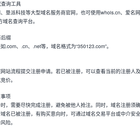
或查询工具
垦派科技等大型域名服务商官网，也可使用whois.cn、爱名
三方域名查询平台。
选择后缀
om、.cn、.net等，域名格式为“350123.com”。
照网站流程提交注册申请。若已被注册，可以查看当前的注册人
或竞价。
意事项
册时，需要尽快完成注册，避免被他人抢注。同时，域名注册须
若域名已被注册，有购买意向时，可通过域名交易平台或中介安
的风险。