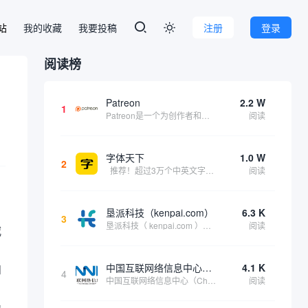
本站
我的收藏
我要投稿
注册
登录

阅读榜
Patreon
2.2 W
1
Patreon是一个为创作者和艺术家持续资助项目的筹款平台。成千上万的漫画创作者、游戏开发者、播客、音乐家和其他人以一种即时、互动和亲密的方式与粉丝接触和培养。Patreon打算改变人们为其工作获得报酬的方式，从广告支持的创作转向来自粉丝的...
阅读
字体天下
1.0 W
2
推荐！超过3万个中英文字体免费下载！
阅读
垦派科技（kenpai.com）
6.3 K
3
垦派科技（ kenpai.com ）是成都垦派科技有限公司旗下互联网基础资源服务平台，公司于2012年在中国成都成立，公司创始人团队深耕互联网基础资源领域20余年，拥有丰富的产品、运营、客户服务经验。 垦派产品 公司围绕互联网核心基础资源 ...
阅读
威
中国互联网络信息中心（CNNIC）
4.1 K
和
4
中国互联网络信息中心（China Internet Network Information Center，简称CNNIC）于1997年6月3日组建，现为工业和信息化部直属事业单位，行使国家互联网络信息中心职责。 作为中国信息社会重要的基础设...
阅读
为