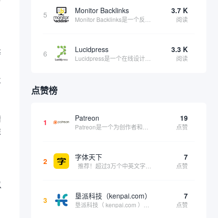
Monitor Backlinks
3.7 K
5
Monitor Backlinks是一个反向链接监测和分析工具，网络营销人员用来分析他们自己的网站或竞争对手的网站的反向链接。该工具定期发送关于你的网站的新链接、破损或旧的反向链接、竞争对手的链接情况和更好的SEO想法的更新。各种反向链接指...
阅读
Lucidpress
3.3 K
等
6
Lucidpress是一个在线设计工具，可以帮助你快速创建专业的、令人惊叹的数字视觉内容，只需点击一个按钮就可以在线发布、打印或通过社交媒体分享。现在就下载，从试用版开始，让你看起来和感觉像个设计天才。
阅读
业
点赞榜
精
Patreon
19
1
Patreon是一个为创作者和艺术家持续资助项目的筹款平台。成千上万的漫画创作者、游戏开发者、播客、音乐家和其他人以一种即时、互动和亲密的方式与粉丝接触和培养。Patreon打算改变人们为其工作获得报酬的方式，从广告支持的创作转向来自粉丝的...
点赞
菲
字体天下
7
2
推荐！超过3万个中英文字体免费下载！
点赞
以
垦派科技（kenpai.com）
7
3
垦派科技（ kenpai.com ）是成都垦派科技有限公司旗下互联网基础资源服务平台，公司于2012年在中国成都成立，公司创始人团队深耕互联网基础资源领域20余年，拥有丰富的产品、运营、客户服务经验。 垦派产品 公司围绕互联网核心基础资源 ...
点赞