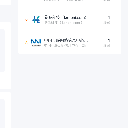
垦派科技（kenpai.com）
1
2
垦派科技（ kenpai.com ）是成都垦派科技有限公司旗下互联网基础资源服务平台，公司于2012年在中国成都成立，公司创始人团队深耕互联网基础资源领域20余年，拥有丰富的产品、运营、客户服务经验。 垦派产品 公司围绕互联网核心基础资源 ...
收藏
中国互联网络信息中心（CNNIC）
1
3
中国互联网络信息中心（China Internet Network Information Center，简称CNNIC）于1997年6月3日组建，现为工业和信息化部直属事业单位，行使国家互联网络信息中心职责。 作为中国信息社会重要的基础设...
收藏