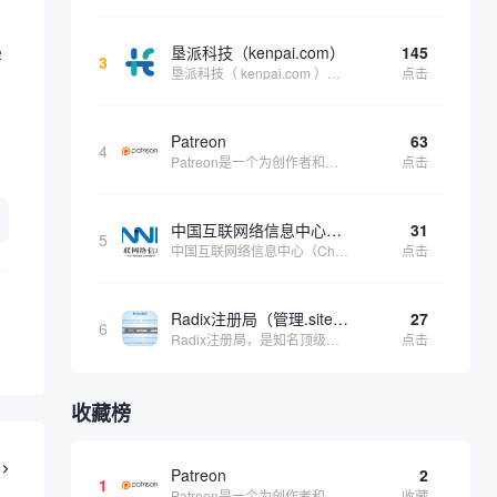
。
垦派科技（kenpai.com）
145
字
3
垦派科技（ kenpai.com ）是成都垦派科技有限公司旗下互联网基础资源服务平台，公司于2012年在中国成都成立，公司创始人团队深耕互联网基础资源领域20余年，拥有丰富的产品、运营、客户服务经验。 垦派产品 公司围绕互联网核心基础资源 ...
点击
Patreon
63
4
Patreon是一个为创作者和艺术家持续资助项目的筹款平台。成千上万的漫画创作者、游戏开发者、播客、音乐家和其他人以一种即时、互动和亲密的方式与粉丝接触和培养。Patreon打算改变人们为其工作获得报酬的方式，从广告支持的创作转向来自粉丝的...
点击
中国互联网络信息中心（CNNIC）
31
5
中国互联网络信息中心（China Internet Network Information Center，简称CNNIC）于1997年6月3日组建，现为工业和信息化部直属事业单位，行使国家互联网络信息中心职责。 作为中国信息社会重要的基础设...
点击
Radix注册局（管理.site、.online等顶级域名）
27
6
Radix注册局，是知名顶级域名注册管理机构，目前已有：.SITE,.ONLINE,.STORE,.TECH,.FUN,.WEBSITE,.SPACE,.PRESS,.UNO,和.HOST域名通过中国工业和信息化部备案。
点击
收藏榜
Patreon
2
1
Patreon是一个为创作者和艺术家持续资助项目的筹款平台。成千上万的漫画创作者、游戏开发者、播客、音乐家和其他人以一种即时、互动和亲密的方式与粉丝接触和培养。Patreon打算改变人们为其工作获得报酬的方式，从广告支持的创作转向来自粉丝的...
收藏