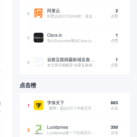
阿里云
2
网
4
阿里云创立于2009年，是全球领先的云计算及人工智能科技公司，致力于以在线公共服务的方式，提供安全、可靠的计算和数据处理能力，让计算和人工智能成为普惠科技。阿里云服务着制造、金融、政务、交通、医疗、电信、能源等众多领域的企业，包括中国联通、...
点赞
Clara.io
1
5
自从Exocortex推出Clara.io以来，它一直是三维市场的一个轰动。一个完全免费的三维计算机图形软件，它可以在任何兼容设备上的任何支持webGL的浏览器上运行，甚至是安卓系统。它允许设计师建模、制作动画、渲染和分享三维内容，其强大的...
点赞
谷歌互联网最新域名查询网址是什么
1
6
本文将详细解答“谷歌互联网最新域名查询网址是什么”这一常见问题，介绍谷歌官方域名查询及WHOIS服务的现状，并科普互联网域名基础知识、查询方式及实用建议，帮助用户正确掌握域名检索的方法，安全合理地获取所需信息。
点赞
及
点击榜
确
字体天下
883
1
推荐！超过3万个中英文字体免费下载！
点击
全
Lucidpress
350
2
Lucidpress是一个在线设计工具，可以帮助你快速创建专业的、令人惊叹的数字视觉内容，只需点击一个按钮就可以在线发布、打印或通过社交媒体分享。现在就下载，从试用版开始，让你看起来和感觉像个设计天才。
点击