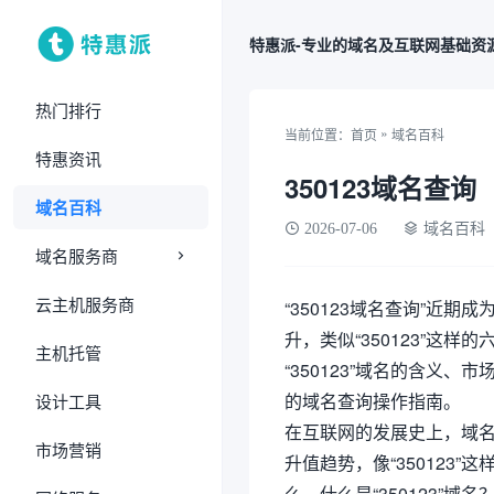
特惠派-专业的域名及互联网基础资
热门排行
»
当前位置：
首页
域名百科
特惠资讯
350123域名查询
域名百科
2026-07-06
域名百科
域名服务商
云主机服务商
“350123域名查询”近
升，类似“350123”这
主机托管
“350123”域名的含义
的域名查询操作指南。
设计工具
在互联网的发展史上，域
市场营销
升值趋势，像“350123
么，什么是“350123”域